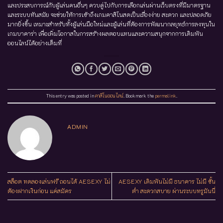
และประสบการณ์กับผู้เล่นคนอื่นๆ ควบคู่ไปกับการเลือกเล่นผ่านเว็บตรงที่มีมาตรฐาน
และระบบทันสมัย จะช่วยให้การเข้าถึงเกมคาสิโนสดเป็นเรื่องง่าย สะดวก และปลอดภัย
มากยิ่งขึ้น เหมาะสำหรับทั้งผู้เล่นมือใหม่และผู้เล่นที่ต้องการพัฒนากลยุทธ์การลงทุนใน
เกมบาคาร่า เพื่อเพิ่มโอกาสในการสร้างผลตอบแทนและความสนุกจากการเดิมพัน
ออนไลน์ได้อย่างเต็มที่
This entry was posted in
คาสิโนออนไลน์
. Bookmark the
permalink
.
ADMIN
สล็อต ทดลองเล่นฟรี ถอนได้ AESEXY ไม่
AESEXY เดิมพันไม่มี ธนาคาร ไม่มี ขั้น
ต้องฝากเงินก่อน แค่สมัคร
ต่ำ สะดวกสบาย ผ่านระบบทรูมันนี่