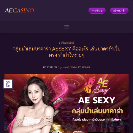
Skip
to
ทางเข้าเล่น
สมัครสมาชิก
content
คาสิโนออนไลน์
กลุ่มนําเล่นบาคาร่า AESEXY คืออะไร เล่นบาคาร่าเว็บ
ตรง ทำกำไรง่ายๆ
POSTED ON
มิถุนายน 9, 2026
BY
ADMIN
09
มิ.ย.