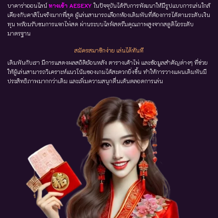
บาคาร่าออนไลน์
ทางเข้า AESEXY
ในปัจจุบันได้รับการพัฒนาให้มีรูปแบบการเล่นใกล้
เคียงกับคาสิโนจริงมากที่สุด ผู้เล่นสามารถเลือกห้องเดิมพันที่ต้องการได้ตามระดับเงิน
ทุน พร้อมรับชมการแจกไพ่สด ผ่านระบบไลฟ์สตรีมคุณภาพสูงจากสตูดิโอระดับ
มาตรฐาน
สมัครสมาชิกง่าย เล่นได้ทันที
เดิมพันกับเรา มีการแสดงผลสถิติย้อนหลัง ตารางเค้าไพ่ และข้อมูลสำคัญต่างๆ ที่ช่วย
ให้ผู้เล่นสามารถวิเคราะห์แนวโน้มของเกมได้สะดวกยิ่งขึ้น ทำให้การวางแผนเดิมพันมี
ประสิทธิภาพมากกว่าเดิม และเพิ่มความสนุกตื่นเต้นตลอดการเล่น