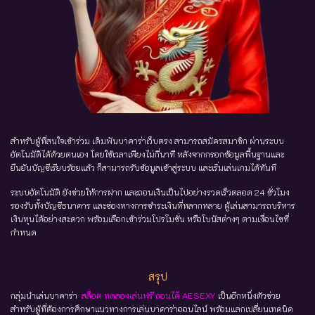
สำหรับผู้ที่สนใจเข้าร่วม เดิมพันบาคาร่าเว็บตรง สามารถสมัครสมาชิก ผ่านระบบ
อัตโนมัติได้ด้วยตนเอง โดยใช้เวลาเพียงไม่กี่นาที หลังจากกรอกข้อมูลพื้นฐานและ
ยืนยันบัญชีเรียบร้อยแล้ว ก็สามารถรับข้อมูลเข้าสู่ระบบ และเริ่มเล่นเกมได้ทันที
ระบบอัตโนมัติ ยังช่วยให้การฝาก และถอนเงินเป็นไปอย่างรวดเร็วตลอด 24 ชั่วโมง
รองรับทั้งบัญชีธนาคาร และช่องทางการชำระเงินที่หลากหลาย ผู้เล่นสามารถบริหาร
เงินทุนได้อย่างสะดวก พร้อมเลือกเข้าร่วมโปรโมชั่น หรือโบนัสต่างๆ ตามเงื่อนไขที่
กำหนด
สรุป
กลุ่มนำเล่นบาคาร่า
สล็อต ทดลองเล่นฟรี ถอนได้ AESEXY
เป็นอีกหนึ่งตัวช่วย
สำหรับผู้ที่ต้องการศึกษาแนวทางการเล่นบาคาร่าออนไลน์ พร้อมแลกเปลี่ยนเทคนิค