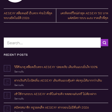
AESEXY สล็อตเออี เว็บตรง จ่ายไวที่สุด
เครดิตฟรีใหม่ล่าสุด AESEXY 50 บาท
ระบบอัตโนมัติ 2026
แค่สมัคร ระบบ auto รวดเร็วที่สุด
RECENT POSTS
วิธีสังเกตุ สล็อตเว็บตรง AESEXY ปลอดภัย เดิมพันแบบมั่นใจ 100%
15
มิ.ย.
บน
ปิดความเห็น
วิธี
สังเกตุ
ฝากเงินรับโบนัสเพิ่ม AESEXY เดิมพันแบบคุ้มค่า ต่อทุนได้มากกว่าเดิม
14
สล็อต
มิ.ย.
เว็บ
บน
ปิดความเห็น
ตรง
ฝาก
AESEXY
เงิน
เข้าใช้งานระบบ AESEXY คาสิโนค่ายดัง ทดลองเล่นฟรี ไม่ต้องฝาก
12
ปลอดภัย
รับ
มิ.ย.
เดิม
โบนัส
บน
ปิดความเห็น
พัน
เพิ่ม
เข้า
แบบ
AESEXY
ใช้
สมัครสมาชิก ทรูวอลเล็ท AESEXY ฝากถอนไม่มีขั่นต่ำ 2026
11
มั่นใจ
เดิม
งาน
มิ.ย.
100%
พัน
ระบบ
บน