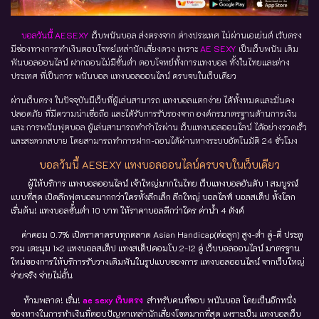
บอลวันนี้ AESEXY
เว็บพนันบอล ส่งตรงจาก ต่างประเทศ ไม่ผ่านเอเย่นต์ เว้บตรง
มีช่องทางการทำเงินตอบโจทย์เหล่านักเสี่ยงดวง เพราะ
AE SEXY
เป็นเว็บพนัน เดิม
พันบอลออนไลน์ ฝากถอนไม่มีขั้นต่ำ ตอบโจทย์ทั้งการแทงบอล ทั้งในไทยและต่าง
ประเทศ ที่เป็นการ พนันบอล แทงบอลออนไลน์ ครบจบในเว็บเดียว
ผ่านเว็บตรง ในปัจจุบันมีเว็บที่ผู้เล่นสามารถ แทงบอลแตกง่าย ได้ทั้งหมดและมั่นคง
ปลอดภัย ที่มีความน่าเชื่อถือ และได้รับการรับรองจาก องค์กรมาตรฐานด้านการเงิน
และ การพนันฟุตบอล ผู้เล่นสามารถทำกำไรผ่าน เว็บแทงบอลออนไลน์ ได้อย่างรวดเร็ว
และสะดวกสบาย โดยสามารถทำการฝาก-ถอนได้ผ่านทางระบบอัตโนมัติ 24 ชั่วโมง
บอลวันนี้ AESEXY แทงบอลออนไลน์ครบจบในเว็บเดียว
ผู้ให้บริการ แทงบอลออนไลน์ เจ้าใหญ่มากในไทย เว็บแทงบอลอันดับ 1 สมบูรณ์
แบบที่สุด เปิดลีกฟุตบอลมากกว่าใครทั้งลีกเล็ก ลีกใหญ่ บอลไลฟ์
บอลสเต็ป
ทั้งโลก
เริ่มต้น! แทงบอลขั้นต่ำ 10 บาท ให้ราคาบอลดีกว่าใคร ค่าน้ำ 4 ตังค์
ค่าคอม 0.7% เปิดราคาครบทุกตลาด Asian Handicap(ต่อลูก) สูง-ต่ำ คู่-คี่ ประตู
รวม เตะมุม 1×2 แทงบอลสเต็ป แทงสเต็ปคอมโบ 2-12 คู่ เว็บบอลออนไลน์ มาตรฐาน
ใหม่ของการให้บริการรับวางเดิมพันในรูปแบบของการ แทงบอลออนไลน์ จากเว็บใหญ่
จ่ายจริง จ่ายไม่อั้น
ห้ามพลาด! เริ่ม!
ae sexy เว็บตรง
สำหรับคนที่ชอบ พนันบอล โดยเป็นอีกหนึ่ง
ช่องทางในการทำเงินที่ตอบปัญหาเหล่านักเสี่ยงโชคมากที่สุด เพราะเป็น แทงบอลเว็บ