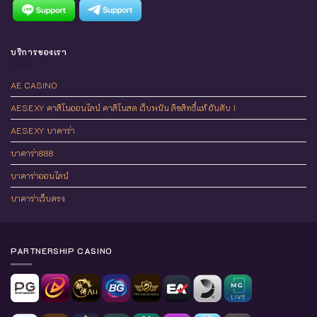
บริการของเรา
AE CASINO
AESEXY คาสิโนออนไลน์ คาสิโนสด เว็บพนัน ลิขสิทธิ์แท้ อันดับ 1
AESEXY บาคาร่า
บาคาร่า888
บาคาร่าออนไลน์
บาคาร่าเว็บตรง
PARTNERSHIP CASINO