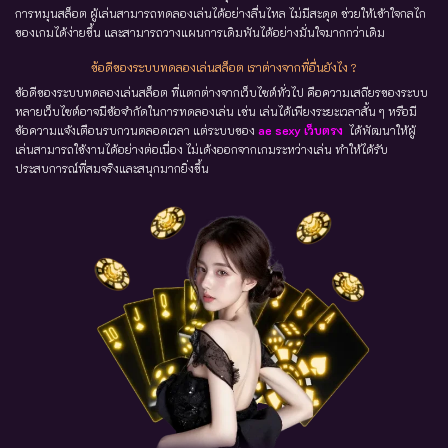
การหมุนสล็อต ผู้เล่นสามารถทดลองเล่นได้อย่างลื่นไหล ไม่มีสะดุด ช่วยให้เข้าใจกลไก
ของเกมได้ง่ายขึ้น และสามารถวางแผนการเดิมพันได้อย่างมั่นใจมากกว่าเดิม
ข้อดีของระบบทดลองเล่นสล็อต เราต่างจากที่อื่นยังไง ?
ข้อดีของระบบทดลองเล่นสล็อต ที่แตกต่างจากเว็บไซต์ทั่วไป คือความเสถียรของระบบ
หลายเว็บไซต์อาจมีข้อจำกัดในการทดลองเล่น เช่น เล่นได้เพียงระยะเวลาสั้น ๆ หรือมี
ข้อความแจ้งเตือนรบกวนตลอดเวลา แต่ระบบของ
ae sexy เว็บตรง
ได้พัฒนาให้ผู้
เล่นสามารถใช้งานได้อย่างต่อเนื่อง ไม่เด้งออกจากเกมระหว่างเล่น ทำให้ได้รับ
ประสบการณ์ที่สมจริงและสนุกมากยิ่งขึ้น