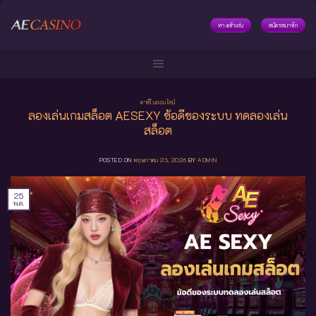
Skip
to
ทางเข้าเล่น
สมัครสมาชิก
content
คาสิโนออนไลน์
ลองเล่นเกมสล็อต AESEXY ข้อดีของระบบ ทดลองเล่น
สล็อต
POSTED ON
พฤษภาคม 25, 2026
BY
ADMIN
25
พ.ค.