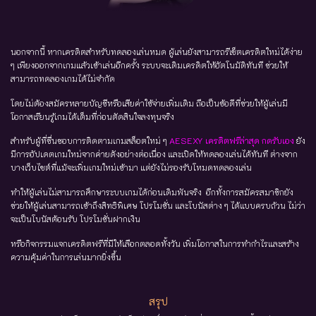
นอกจากนี้ หากเครดิตสำหรับทดลองเล่นหมด ผู้เล่นยังสามารถรีเซ็ตเครดิตใหม่ได้ง่าย
ๆ เพียงออกจากเกมแล้วเข้าเล่นอีกครั้ง ระบบจะเติมเครดิตให้อัตโนมัติทันที ช่วยให้
สามารถทดลองเกมได้ไม่จำกัด
โดยไม่ต้องสมัครหลายบัญชีหรือเสียค่าใช้จ่ายเพิ่มเติม ถือเป็นข้อดีที่ช่วยให้ผู้เล่นมี
โอกาสเรียนรู้เกมได้เต็มที่ก่อนตัดสินใจลงทุนจริง
สำหรับผู้ที่ชื่นชอบการติดตามเกมสล็อตใหม่ ๆ
AESEXY เครดิตฟรีล่าสุด กดรับเอง
ยัง
มีการอัปเดตเกมใหม่จากค่ายดังอย่างต่อเนื่อง และเปิดให้ทดลองเล่นได้ทันที ต่างจาก
บางเว็บไซต์ที่แม้จะเพิ่มเกมใหม่เข้ามา แต่ยังไม่รองรับโหมดทดลองเล่น
ทำให้ผู้เล่นไม่สามารถศึกษาระบบเกมได้ก่อนเดิมพันจริง อีกทั้งการสมัครสมาชิกยัง
ช่วยให้ผู้เล่นสามารถเข้าถึงสิทธิพิเศษ โปรโมชั่น และโบนัสต่าง ๆ ได้แบบครบถ้วน ไม่ว่า
จะเป็นโบนัสต้อนรับ โปรโมชั่นฝากเงิน
หรือกิจกรรมแจกเครดิตฟรีที่มีให้เลือกตลอดทั้งวัน เพิ่มโอกาสในการทำกำไรและสร้าง
ความคุ้มค่าในการเล่นมากยิ่งขึ้น
สรุป