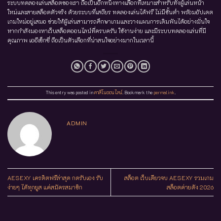
ระบบทดลองเล่นสล็อตของเรา ถือเป็นอีกหนึ่งทางเลือกที่เหมาะสำหรับทั้งผู้เล่นหน้า
ใหม่และสายสล็อตตัวจริง ด้วยระบบที่เสถียร ทดลองเล่นได้ฟรี ไม่มีขั้นต่ำ พร้อมอัปเดต
เกมใหม่อยู่เสมอ ช่วยให้ผู้เล่นสามารถศึกษาเกมและวางแผนการเดิมพันได้อย่างมั่นใจ
หากกำลังมองหาเว็บสล็อตออนไลน์ที่ครบครัน ใช้งานง่าย และมีระบบทดลองเล่นที่มี
คุณภาพ เออีเซ็กซี่ ถือเป็นตัวเลือกที่น่าสนใจอย่างมากในเวลานี้
This entry was posted in
คาสิโนออนไลน์
. Bookmark the
permalink
.
ADMIN
AESEXY เครดิตฟรีล่าสุด กดรับเอง รับ
สล็อต เว็บเดียวจบ AESEXY รวมเกม
ง่ายๆ ได้ทุกยูส แค่สมัครสมาชิก
สล็อตค่ายดัง 2026