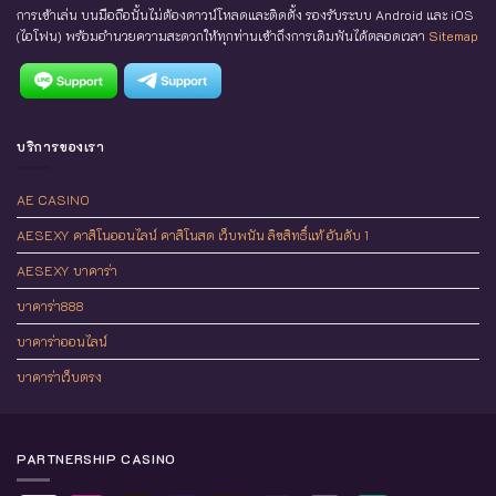
การเข้าเล่น บนมือถือนั้นไม่ต้องดาวน์โหลดและติดตั้ง รองรับระบบ Android และ iOS
(ไอโฟน) พร้อมอำนวยความสะดวกให้ทุกท่านเข้าถึงการเดิมพันได้ตลอดเวลา
Sitemap
บริการของเรา
AE CASINO
AESEXY คาสิโนออนไลน์ คาสิโนสด เว็บพนัน ลิขสิทธิ์แท้ อันดับ 1
AESEXY บาคาร่า
บาคาร่า888
บาคาร่าออนไลน์
บาคาร่าเว็บตรง
PARTNERSHIP CASINO