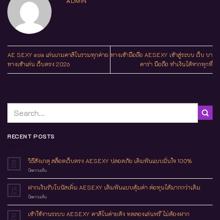
ADMIN
AE SEXY asia เล่นเกมคาสิโนรวมทุกค่าย
ทางเข้ามือถือ AESEXY เข้าสู่ระบบ เว็บ บา
ทางเข้าเล่น เว็บตรง 2026
คาร่า มือถือ ทำเงินได้จากทุกที่
RECENT POSTS
วิธีสังเกตุ สล็อตเว็บตรง AESEXY ปลอดภัย เดิมพันแบบมั่นใจ 100%
15
มิ.ย.
บน
ปิดความเห็น
วิธี
สังเกตุ
ฝากเงินรับโบนัสเพิ่ม AESEXY เดิมพันแบบคุ้มค่า ต่อทุนได้มากกว่าเดิม
14
สล็อต
มิ.ย.
เว็บ
บน
ปิดความเห็น
ตรง
ฝาก
AESEXY
เงิน
เข้าใช้งานระบบ AESEXY คาสิโนค่ายดัง ทดลองเล่นฟรี ไม่ต้องฝาก
12
ปลอดภัย
รับ
มิ.ย.