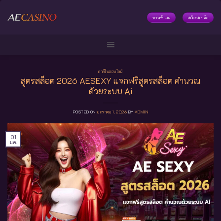
Skip
to
ทางเข้าเล่น
สมัครสมาชิก
content
คาสิโนออนไลน์
สูตรสล็อต 2026 AESEXY แจกฟรีสูตรสล็อต คำนวณ
ด้วยระบบ Ai
POSTED ON
มกราคม 1, 2026
BY
ADMIN
01
ม.ค.