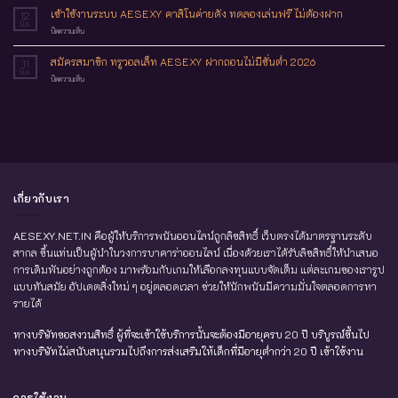
AESEXY
เงิน
เข้าใช้งานระบบ AESEXY คาสิโนค่ายดัง ทดลองเล่นฟรี ไม่ต้องฝาก
12
ปลอดภัย
รับ
มิ.ย.
เดิม
โบนัส
บน
ปิดความเห็น
พัน
เพิ่ม
เข้า
แบบ
AESEXY
ใช้
สมัครสมาชิก ทรูวอลเล็ท AESEXY ฝากถอนไม่มีขั่นต่ำ 2026
11
มั่นใจ
เดิม
งาน
มิ.ย.
100%
พัน
ระบบ
บน
ปิดความเห็น
แบบ
AESEXY
สมัคร
คุ้ม
คา
สมาชิก
ค่า
สิ
ทรู
ต่อ
โน
วอลเล็ท
ทุน
ค่าย
AESEXY
ได้
ดัง
ฝาก
มากกว่า
ทดลอง
ถอน
เดิม
เล่น
ไม่
ฟรี
มี
ไม่
ขั่น
เกี่ยวกับเรา
ต้อง
ต่ำ
ฝาก
2026
AESEXY.NET.IN
คือผู้ให้บริการพนันออนไลน์ถูกลิขสิทธิ์ เว็บตรงได้มาตรฐานระดับ
สากล ขึ้นแท่นเป็นผู้นำในวงการบาคาร่าออนไลน์ เนื่องด้วยเราได้รับลิขสิทธิ์ให้นำเสนอ
การเดิมพันอย่างถูกต้อง มาพร้อมกับเกมให้เลือกลงทุนแบบจัดเต็ม แต่ละเกมของเรารูป
แบบทันสมัย อัปเดตสิ่งใหม่ ๆ อยู่ตลอดเวลา ช่วยให้นักพนันมีความมั่นใจตลอดการหา
รายได้
ทางบริษัทขอสงวนสิทธิ์ ผู้ที่จะเข้าใช้บริการนั้นจะต้องมีอายุครบ 20 ปี บริบูรณ์ขึ้นไป
ทางบริษัทไม่สนับสนุนรวมไปถึงการส่งเสริมให้เด็กที่มีอายุต่ำกว่า 20 ปี เข้าใช้งาน
การใช้งาน