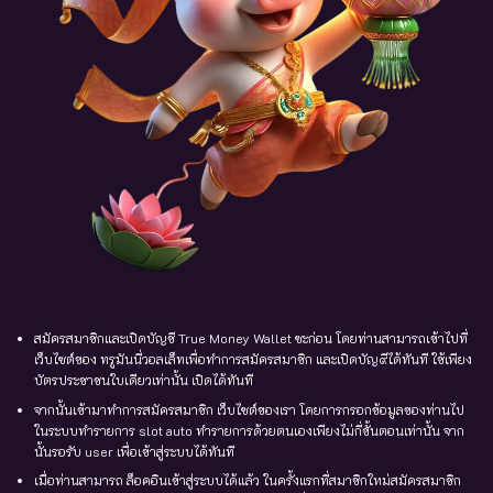
สมัครสมาชิกและเปิดบัญชี True Money Wallet ซะก่อน โดยท่านสามารถเข้าไปที่
เว็บไซต์ของ ทรูมันนี่วอลเล็ทเพื่อทำการสมัครสมาชิก และเปิดบัญ๙ีได้ทันที ใช้เพียง
บัตรประชาชนใบเดียวเท่านั้น เปิดได้ทันที
จากนั้นเข้ามาทำการสมัครสมาชิก เว็บไซต์ของเรา โดยการกรอกข้อมูลของท่านไป
ในระบบทำรายการ slot auto ทำรายการด้วยตนเองเพียงไม่กี่ขั้นตอนเท่านั้น จาก
นั้นรอรับ user เพื่อเข้าสู่ระบบได้ทันที
เมื่อท่านสามารถ ล็อคอินเข้าสู่ระบบได้แล้ว ในครั้งแรกที่สมาชิกใหม่สมัครสมาชิก