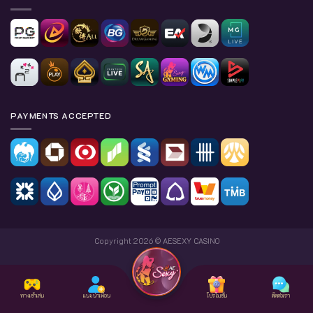
PAYMENTS ACCEPTED
Copyright 2026 ©
AESEXY CASINO
ทางเข้าเล่น
แนะนำเพื่อน
โปรโมชั่น
ติดต่อเรา