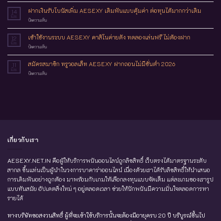
สังเกตุ
ฝากเงินรับโบนัสเพิ่ม AESEXY เดิมพันแบบคุ้มค่า ต่อทุนได้มากกว่าเดิม
14
สล็อต
มิ.ย.
เว็บ
บน
ปิดความเห็น
ตรง
ฝาก
AESEXY
เงิน
เข้าใช้งานระบบ AESEXY คาสิโนค่ายดัง ทดลองเล่นฟรี ไม่ต้องฝาก
12
ปลอดภัย
รับ
มิ.ย.
เดิม
โบนัส
บน
ปิดความเห็น
พัน
เพิ่ม
เข้า
แบบ
AESEXY
ใช้
สมัครสมาชิก ทรูวอลเล็ท AESEXY ฝากถอนไม่มีขั่นต่ำ 2026
11
มั่นใจ
เดิม
งาน
มิ.ย.
100%
พัน
ระบบ
บน
ปิดความเห็น
แบบ
AESEXY
สมัคร
คุ้ม
คา
สมาชิก
ค่า
สิ
ทรู
ต่อ
โน
วอลเล็ท
ทุน
ค่าย
AESEXY
ได้
ดัง
ฝาก
มากกว่า
ทดลอง
ถอน
เดิม
เล่น
ไม่
ฟรี
มี
ไม่
ขั่น
เกี่ยวกับเรา
ต้อง
ต่ำ
ฝาก
2026
AESEXY.NET.IN
คือผู้ให้บริการพนันออนไลน์ถูกลิขสิทธิ์ เว็บตรงได้มาตรฐานระดับ
สากล ขึ้นแท่นเป็นผู้นำในวงการบาคาร่าออนไลน์ เนื่องด้วยเราได้รับลิขสิทธิ์ให้นำเสนอ
การเดิมพันอย่างถูกต้อง มาพร้อมกับเกมให้เลือกลงทุนแบบจัดเต็ม แต่ละเกมของเรารูป
แบบทันสมัย อัปเดตสิ่งใหม่ ๆ อยู่ตลอดเวลา ช่วยให้นักพนันมีความมั่นใจตลอดการหา
รายได้
ทางบริษัทขอสงวนสิทธิ์ ผู้ที่จะเข้าใช้บริการนั้นจะต้องมีอายุครบ 20 ปี บริบูรณ์ขึ้นไป