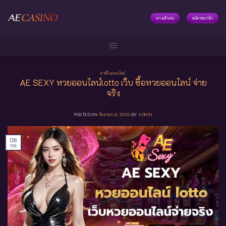
Skip
to
ทางเข้าเล่น
สมัครสมาชิก
content
คาสิโนออนไลน์
AE SEXY หวยออนไลน์lotto เว็บ ซื้อหวยออนไลน์ จ่าย
จริง
POSTED ON
กันยายน 8, 2025
BY
ADMIN
08
ก.ย.