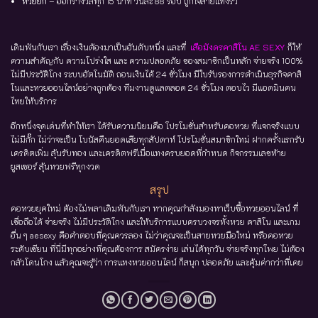
หวยยี่กี
– ออกรางวัลทุก 15 นาที วันละ 88 รอบ ถูกใจสายแทงรัว
เดิมพันกับเรา เรื่องเงินต้องมาเป็นอันดับหนึ่ง และที่
เสือมังดรคาสิโน AE SEXY
ก็ให้
ความสำคัญกับ ความโปร่งใส และ ความปลอดภัย ของสมาชิกเป็นหลัก จ่ายจริง 100%
ไม่มีประวัติโกง ระบบอัตโนมัติ ถอนเงินได้ 24 ชั่วโมง มีใบรับรองการดำเนินธุรกิจคาสิ
โนและหวยออนไลน์อย่างถูกต้อง ทีมงานดูแลตลอด 24 ชั่วโมง ตอบไว มีแอดมินคน
ไทยให้บริการ
อีกหนึ่งจุดเด่นที่ทำให้เรา ได้รับความนิยมคือ โปรโมชั่นสำหรับคอหวย ที่แจกจริงแบบ
ไม่มีกั๊ก ไม่ว่าจะเป็น โบนัสคืนยอดเสียทุกสัปดาห์ โปรโมชั่นสมาชิกใหม่ ฝากครั้งแรกรับ
เครดิตเพิ่ม ลุ้นรับทอง และเครดิตฟรีเมื่อแทงครบยอดที่กำหนด กิจกรรมเลขท้าย
ยูสเซอร์ ลุ้นหวยฟรีทุกงวด
สรุป
คอหวยยุคใหม่ ต้องไม่พลาเดิมพันกับเรา หากคุณกำลังมองหาเว็บซื้อหวยออนไลน์ ที่
เชื่อถือได้ จ่ายจริง ไม่มีประวัติโกง และให้บริการแบบครบวงจรทั้งหวย คาสิโน และเกม
อื่น ๆ aesexy คือคำตอบที่คุณควรลอง ไม่ว่าคุณจะเป็นสายหวยมือใหม่ หรือคอหวย
ระดับเซียน ที่นี่มีทุกอย่างที่คุณต้องการ สมัครง่าย เล่นได้ทุกวัน จ่ายจริงทุกโพย ไม่ต้อง
กลัวโดนโกง แล้วคุณจะรู้ว่า การแทงหวยออนไลน์ ก็สนุก ปลอดภัย และคุ้มค่ากว่าที่เคย