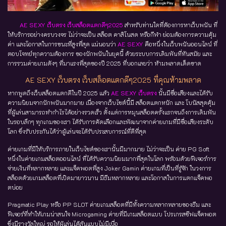
AE SEXY เว็บตรง เว็บสล็อตแตกดีๆ2025
สำหรับท่านใดที่ต้องการหาเว็บพนัน ที่
ให้บริการอย่างครบวงจร ไม่ว่าจะเป็น สล็อต คาสิโนสด หรือกีฬา ย่อมต้องการความคุ้ม
ค่า และโอกาสในการชนะที่สูงที่สุด แน่นอนว่า
AE SEXY
คือหนึ่งในเว็บพนันออนไลน์ ที่
ตอบโจทย์ทุกความต้องการ ของนักพนันในยุคนี้ ด้วยระบบการเดิมพันที่ทันสมัย และ
การรวมค่ายเกมดังๆ ที่มาแรงที่สุดของปี 2025 ที่บอกเลยว่า ห้ามพลาดเด็ดขาด
AE SEXY เว็บตรง เว็บสล็อตแตกดีๆ2025 ที่คุณห้ามพลาด
หากพูดถึงเว็บสล็อตแตกดีในปี 2025 แล้ว
AE SEXY เว็บตรง
นั้นมีชื่อเสียงและได้รับ
ความนิยมจากนักพนันมากมาย เนื่องจากเว็บไซต์นี้มี สล็อตแตกหนัก และ โบนัสสุดคุ้ม
ที่ผู้เล่นสามารถทำกำไรได้อย่างรวดเร็ว ตั้งแต่การหมุนสล็อตครั้งแรกจนถึงการเดิมพัน
ในรอบลึกๆ ทุกเกมของเรา ได้รับการคัดเลือกและพัฒนาจากค่ายเกมที่มีชื่อเสียงระดับ
โลก ซึ่งรับประกันได้ว่าผู้เล่นจะได้รับประสบการณ์ที่ดีที่สุด
ค่ายเกมที่มีให้บริการภายในเว็บไซต์ของเรานั้นมีมากมาย ไม่ว่าจะเป็น ค่าย PG Soft
หนึ่งในค่ายเกมสล็อตออนไลน์ ที่ได้รับความนิยมมากที่สุดในโลก พร้อมด้วยฟีเจอร์การ
จ่ายเงินที่หลากหลาย และแจ็คพอตที่สูง Joker Gamin ค่ายเกมที่เป็นที่รู้จัก ในวงการ
สล็อตด้วยเกมสล็อตที่เปิดมายาวนาน มีธีมหลากหลาย และโอกาสในการแตกแจ็คพอ
ตบ่อย
Pragmatic Play หรือ PP SLOT ค่ายเกมสล็อตที่มีทั้งความหลากหลายของธีม และ
ฟีเจอร์ที่ทำให้เกมน่าสนใจ Microgaming ค่ายที่มีเกมสล็อตแบบ โปรเกรสซีฟแจ็คพอต
ซึ่งมีรางวัลใหญ่ รอให้ผู้เล่นได้ลุ้นแบบไม่มีเบื่อ