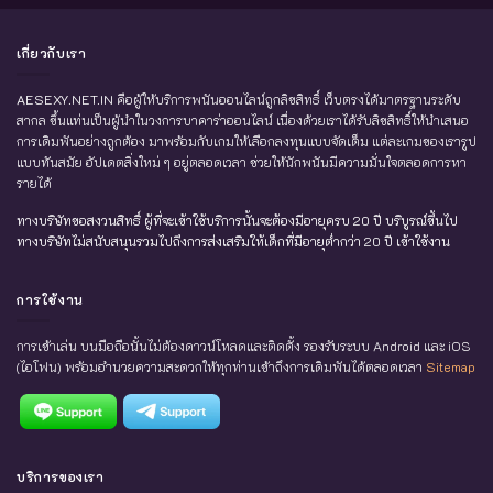
ทดลอง
ถอน
เดิม
เล่น
ไม่
ฟรี
มี
ไม่
ขั่น
เกี่ยวกับเรา
ต้อง
ต่ำ
ฝาก
2026
AESEXY.NET.IN
คือผู้ให้บริการพนันออนไลน์ถูกลิขสิทธิ์ เว็บตรงได้มาตรฐานระดับ
สากล ขึ้นแท่นเป็นผู้นำในวงการบาคาร่าออนไลน์ เนื่องด้วยเราได้รับลิขสิทธิ์ให้นำเสนอ
การเดิมพันอย่างถูกต้อง มาพร้อมกับเกมให้เลือกลงทุนแบบจัดเต็ม แต่ละเกมของเรารูป
แบบทันสมัย อัปเดตสิ่งใหม่ ๆ อยู่ตลอดเวลา ช่วยให้นักพนันมีความมั่นใจตลอดการหา
รายได้
ทางบริษัทขอสงวนสิทธิ์ ผู้ที่จะเข้าใช้บริการนั้นจะต้องมีอายุครบ 20 ปี บริบูรณ์ขึ้นไป
ทางบริษัทไม่สนับสนุนรวมไปถึงการส่งเสริมให้เด็กที่มีอายุต่ำกว่า 20 ปี เข้าใช้งาน
การใช้งาน
การเข้าเล่น บนมือถือนั้นไม่ต้องดาวน์โหลดและติดตั้ง รองรับระบบ Android และ iOS
(ไอโฟน) พร้อมอำนวยความสะดวกให้ทุกท่านเข้าถึงการเดิมพันได้ตลอดเวลา
Sitemap
บริการของเรา