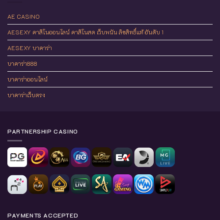
AE CASINO
AESEXY คาสิโนออนไลน์ คาสิโนสด เว็บพนัน ลิขสิทธิ์แท้ อันดับ 1
AESEXY บาคาร่า
บาคาร่า888
บาคาร่าออนไลน์
บาคาร่าเว็บตรง
PARTNERSHIP CASINO
PAYMENTS ACCEPTED