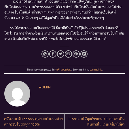
เมื่อเข้าไป เล่นเกมเดิมพันออนไลน์ เนื่องจากในปัจจุบันนี้มีผู้ให้บริการเปิด
เว็บไซต์กันมากมาย แล้วท่านจะทราบได้อย่างไรว่า เว็บไซต์นั้นเป็นเว็บตรง แจกโปรโม
ชั่นจริง โปรโมชั่นคุ้มค่ากับท่านจริงๆ เพราะอย่างที่ทราบกันดีว่า มีหลายเว็บไซต์ที่
หัวหมอ แจกโบนัสเยอะๆ แต่ให้ลูกค้าติดเทิร์นโอเว่อร์ในจำนวนที่สูงมากๆ
จนไม่สามารถถอนเงินออกมาได้ นี่เองก็เป็นอีกสิ่งที่ผู้เล่นควรจะระวัง ก่อนกดรับ
โปรโมชั่น ควรศึกษาเงื่อนไขและรายละเอียดของโปรโมชั่นให้ดีก่อนทำการรับโปรโมชั่น
เสมอ ดังเช่นเว็บไซต์ของเราที่มีการแจ้งเงื่อนไขชัดเจน ตรวจสอบได้ 100%
This entry was posted in
คาสิโนออนไลน์
. Bookmark the
permalink
.
ADMIN
สมัครสมาชิก aesexy สุดยอดเว็บรวมค่าย
1user เล่นได้ทุกค่ายเกม AE SEXY เดิม
สมัครรับโบนัสจุกๆ 100%
พันคาสิโน เล่นได้ในที่เดียว