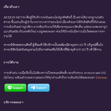
ฟรี
มี
ไม่
ขั่น
เกี่ยวกับเรา
ต้อง
ต่ำ
ฝาก
2026
AESEXY.NET.IN
คือผู้ให้บริการพนันออนไลน์ถูกลิขสิทธิ์ เว็บตรงได้มาตรฐานระดับ
สากล ขึ้นแท่นเป็นผู้นำในวงการบาคาร่าออนไลน์ เนื่องด้วยเราได้รับลิขสิทธิ์ให้นำเสนอ
การเดิมพันอย่างถูกต้อง มาพร้อมกับเกมให้เลือกลงทุนแบบจัดเต็ม แต่ละเกมของเรารูป
แบบทันสมัย อัปเดตสิ่งใหม่ ๆ อยู่ตลอดเวลา ช่วยให้นักพนันมีความมั่นใจตลอดการหา
รายได้
ทางบริษัทขอสงวนสิทธิ์ ผู้ที่จะเข้าใช้บริการนั้นจะต้องมีอายุครบ 20 ปี บริบูรณ์ขึ้นไป
ทางบริษัทไม่สนับสนุนรวมไปถึงการส่งเสริมให้เด็กที่มีอายุต่ำกว่า 20 ปี เข้าใช้งาน
การใช้งาน
การเข้าเล่น บนมือถือนั้นไม่ต้องดาวน์โหลดและติดตั้ง รองรับระบบ Android และ iOS
(ไอโฟน) พร้อมอำนวยความสะดวกให้ทุกท่านเข้าถึงการเดิมพันได้ตลอดเวลา
Sitemap
บริการของเรา