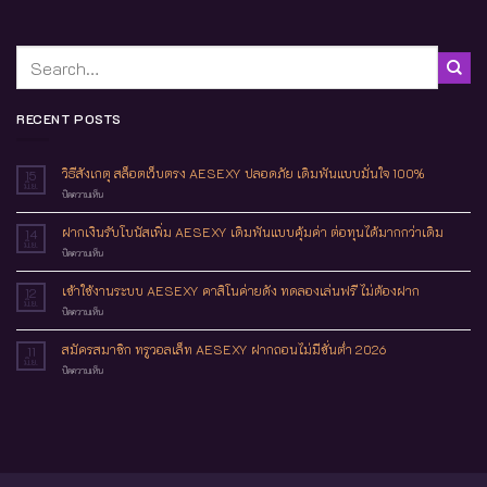
RECENT POSTS
วิธีสังเกตุ สล็อตเว็บตรง AESEXY ปลอดภัย เดิมพันแบบมั่นใจ 100%
15
มิ.ย.
บน
ปิดความเห็น
วิธี
สังเกตุ
ฝากเงินรับโบนัสเพิ่ม AESEXY เดิมพันแบบคุ้มค่า ต่อทุนได้มากกว่าเดิม
14
สล็อต
มิ.ย.
เว็บ
บน
ปิดความเห็น
ตรง
ฝาก
AESEXY
เงิน
เข้าใช้งานระบบ AESEXY คาสิโนค่ายดัง ทดลองเล่นฟรี ไม่ต้องฝาก
12
ปลอดภัย
รับ
มิ.ย.
เดิม
โบนัส
บน
ปิดความเห็น
พัน
เพิ่ม
เข้า
แบบ
AESEXY
ใช้
สมัครสมาชิก ทรูวอลเล็ท AESEXY ฝากถอนไม่มีขั่นต่ำ 2026
11
มั่นใจ
เดิม
งาน
มิ.ย.
100%
พัน
ระบบ
บน
ปิดความเห็น
แบบ
AESEXY
สมัคร
คุ้ม
คา
สมาชิก
ค่า
สิ
ทรู
ต่อ
โน
วอลเล็ท
ทุน
ค่าย
AESEXY
ได้
ดัง
ฝาก
มากกว่า
ทดลอง
ถอน
เดิม
เล่น
ไม่