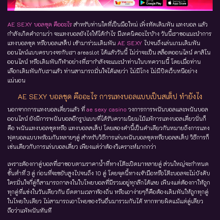
AE SEXY บอลชุด คืออะไร
สำหรับท่านใดที่เป็นมือใหม่ เพิ่งหัดเดิมพัน แทงบอล แล้ว
กำลังเกิดคำถามว่า จะแทงบอลยังไงให้ได้กำไร มีเทคนิคอะไรบ้าง วันนี้เราขอแนะนำการ
แทงบอลชุด หรือบอลเสต็ป เข้ามาร่วมเดิมพัน
AE SEXY
ไปจนถึงเล่นเกมเดิมพัน
ออนไลน์แบบครบวงจรกับเรา areaslot ได้แล้ววันนี้ ไม่ว่าจะเป็น สล็อตออนไลน์ คาสิโน
ออนไลน์ หรือเดิมพันกีฬาอย่างที่เรากำลังจะแนะนำท่านในบทความนี้ โดยเมื่อท่าน
เลือกเดิมพันกับเราแล้ว ท่านสามารถมั่นใจได้เลยว่า ไม่มีโกง ไม่มีปิดเว็บหนีอย่าง
แน่นอน
AE SEXY บอลชุด คืออะไร การแทงบอลแบบเป็นสเต็ป ทำยังไง
นอกจากการแทงบอลเดี่ยวแล้ว ที่
ae sexy casino
วงการการพนันบอลและพนันบอล
ออนไลน์ ยังมีการพนันบอลอีกรูปแบบที่ได้รับความนิยมไม้แพ้การแทงบอลเดี่ยวนั่นก็
คือ พนันแทงบอลชุดหรือ แทงบอลสเต็ป โดยสองคำนี้เป็นคำเดียวกันหมายถึงการแทง
ฟุตบอลแบบพร้อมกันหลายๆคู่ สำหรับวิธีการเล่นพนันบอลชุดหรือบอลสเต็ป วิธีการก็
เช่นเดียวกับการเล่นบอลเดี่ยว เพียงแต่ว่าต้องวิเคราะห์มากกว่า
เพราะต้องกาคู่บอลที่เราชอบตามราคาน้ำที่ทางโต๊ะเปิดมาหลายคู่ ส่วนใหญ่จะกำหนด
ขั้นตํ่าที่ 3 คู่ ก่อนที่จะขยับสูงไปจนถึง 10 คู่ โดยจุดนี้ทางเจ้ามือหรือโต๊ะบอลจะไม่บังคับ
ใครมั่นใจกี่คู่ก็สามารถกาลงในใบโพยบอลที่มีรวมอยู่ทุกลีกได้เลย เพีนงแต่ต้องกาให้ถูก
ทุกคู่ที่แข่งในวันเดียวกัน ยึดตามเวลาท้องถิ่น หรือเอาง่ายๆก็คือต้องเดิมพันให้ถูกทุกคู่
ในโพยใบเดียว ไม่สามารถเอาโพยของวันอื่นมารวมกันได้ หากทายผิดแม้แต่คู่เดียว
ถือว่าแพ้พนันทันที