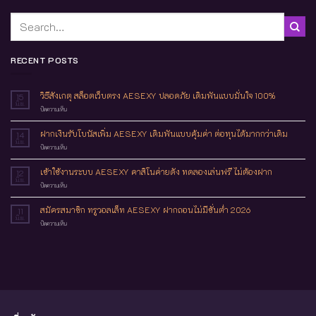
RECENT POSTS
วิธีสังเกตุ สล็อตเว็บตรง AESEXY ปลอดภัย เดิมพันแบบมั่นใจ 100%
15
มิ.ย.
บน
ปิดความเห็น
วิธี
สังเกตุ
ฝากเงินรับโบนัสเพิ่ม AESEXY เดิมพันแบบคุ้มค่า ต่อทุนได้มากกว่าเดิม
14
สล็อต
มิ.ย.
เว็บ
บน
ปิดความเห็น
ตรง
ฝาก
AESEXY
เงิน
เข้าใช้งานระบบ AESEXY คาสิโนค่ายดัง ทดลองเล่นฟรี ไม่ต้องฝาก
12
ปลอดภัย
รับ
มิ.ย.
เดิม
โบนัส
บน
ปิดความเห็น
พัน
เพิ่ม
เข้า
แบบ
AESEXY
ใช้
สมัครสมาชิก ทรูวอลเล็ท AESEXY ฝากถอนไม่มีขั่นต่ำ 2026
11
มั่นใจ
เดิม
งาน
มิ.ย.
100%
พัน
ระบบ
บน
ปิดความเห็น
แบบ
AESEXY
สมัคร
คุ้ม
คา
สมาชิก
ค่า
สิ
ทรู
ต่อ
โน
วอลเล็ท
ทุน
ค่าย
AESEXY
ได้
ดัง
ฝาก
มากกว่า
ทดลอง
ถอน
เดิม
เล่น
ไม่
ฟรี
มี
ไม่
ขั่น