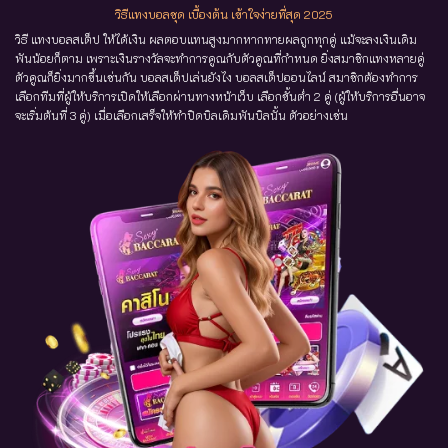
วิธีแทงบอลชุด เบื้องต้น เข้าใจง่ายที่สุด 2025
วิธี แทงบอลสเต็ป ให้ได้เงิน ผลตอบแทนสูงมากหากทายผลถูกทุกคู่ แม้จะลงเงินเดิม
พันน้อยก็ตาม เพราะเงินรางวัลจะทำการคูณกับตัวคูณที่กำหนด ยิ่งสมาชิกแทงหลายคู่
ตัวคูณก็ยิ่งมากขึ้นเช่นกัน บอลสเต็ปเล่นยังไง บอลสเต็ปออนไลน์ สมาชิกต้องทำการ
เลือกทีมที่ผู้ให้บริการเปิดให้เลือกผ่านทางหน้าเว็บ เลือกขั้นต่ำ 2 คู่ (ผู้ให้บริการอื่นอาจ
จะเริ่มต้นที่ 3 คู่) เมื่อเลือกเสร็จให้ทำปิดบิลเดิมพันบิลนั้น ตัวอย่างเช่น