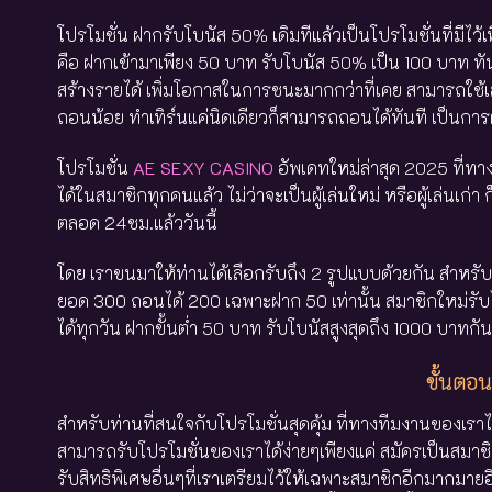
โปรโมชั่น ฝากรับโบนัส 50% เดิมทีแล้วเป็นโปรโมชั่นที่มีไว้
คือ ฝากเข้ามาเพียง 50 บาท รับโบนัส 50% เป็น 100 บาท ทั
สร้างรายได้ เพิ่มโอกาสในการชนะมากกว่าที่เคย สามารถใช้เ
ถอนน้อย ทำเทิร์นแค่นิดเดียวก็สามารถถอนได้ทันที เป็นการ
โปรโมชั่น
AE SEXY CASINO
อัพเดทใหม่ล่าสุด 2025 ที่ทาง
ได้ในสมาชิกทุกคนแล้ว ไม่ว่าจะเป็นผู้เล่นใหม่ หรือผู้เล่นเ
ตลอด 24ชม.แล้ววันนี้
โดย เราขนมาให้ท่านได้เลือกรับถึง 2 รูปแบบด้วยกัน สำหรั
ยอด 300 ถอนได้ 200 เฉพาะฝาก 50 เท่านั้น สมาชิกใหม่รับได
ได้ทุกวัน ฝากขั้นต่ำ 50 บาท รับโบนัสสูงสุดถึง 1000 บาทกั
ขั้นตอ
สำหรับท่านที่สนใจกับโปรโมชั่นสุดคุ้ม ที่ทางทีมงานของเราได้
สามารถรับโปรโมชั่นของเราได้ง่ายๆเพียงแค่ สมัครเป็นสมาชิก
รับสิทธิพิเศษอื่นๆที่เราเตรียมไว้ให้เฉพาะสมาชิกอีกมากมายอี