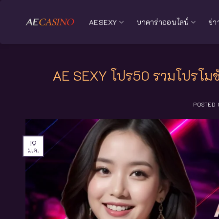
Skip
to
AESEXY
บาคาร่าออนไลน์
ข่
content
AE SEXY โปร50 รวมโปรโมชั่น 
POSTED
19
ม.ค.