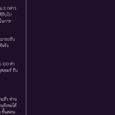
ูณ 2 กล่าว
ด้รับไป
ขในการ
สามารถรับ
้จริง
บ 100 ทำ
สเซอร์ รับ
าแล้ว ท่าน
านยังจะได้
น ขั้นตอน