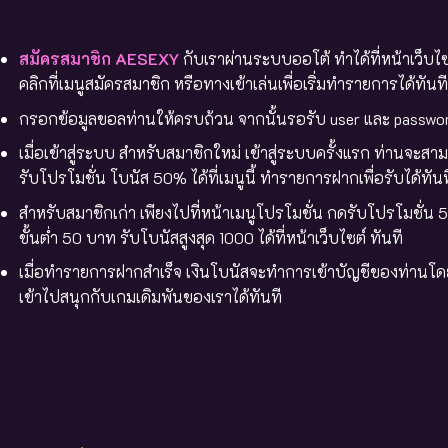
สมัครสมาชิก AESEXY
กับเราผ่านระบบออโต้ ทำได้ที่หน้าเว็บไ
คลิกที่เมนูสมัครสมาชิก หรือทางเข้าเล่นเพื่อเริ่มทำรายการได้ทันที
กรอกข้อมูลขอลท่านให้ครบถ้วน จากนั้นรอรับ user และ passwor
เมื่อเข้าสู่ระบบ สำหรับสมาชิกใหม่ เข้าสู่ระบบครั้งแรก ท่านจะสา
รับโปรโมชั่น โบนัส 50% ได้ที่เมนูนี้ ทำรายการฝากเพื่อรับได้ทันท
สำหรับสมาชิกเก่า เพียงไปที่หน้าเมนูโปรโมชั่น กดรับโปรโมชั่น
ขั้นต่ำ 50 บาท รับโบนัสสูงสุด 1000 ได้ที่หน้าเว็บไซต์ ทันที
เมื่อทำรายการฝากสำเร็จ เงินโบนัสจะทำการเข้าบัญชีของท่านโดย
เข้าไปสนุกกับเกมเดิมพันของเราได้ทันที