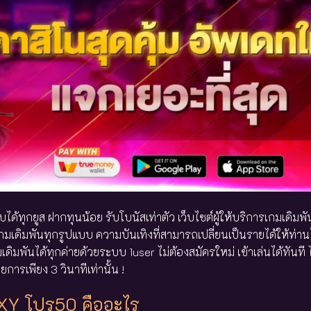
ด้ทุกยูส ฝากทุนน้อย รับโบนัสเท่าตัว เว็บไซต์ผู้ให้บริการเกมเดิมพ
ดิมพันทุกรูปแบบ ความบันเทิงที่สามารถเปลี่ยนเป็นรายได้ให้ท่านไ
ึงเกมเดิมพันได้ทุกค่ายด้วยระบบ 1user ไม่ต้องสมัครใหม่ เข้าเล่นได้ทันที
รเพียง 3 วินาทีเท่านั้น !
XY โปร50 คืออะไร