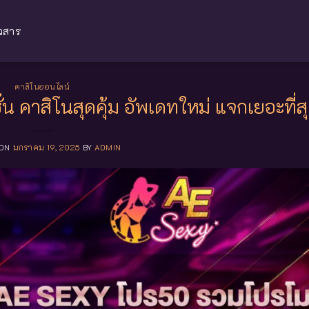
าวสาร
คาสิโนออนไลน์
คาสิโนสุดคุ้ม อัพเดทใหม่ แจกเยอะที่ส
 ON
มกราคม 19, 2025
BY
ADMIN