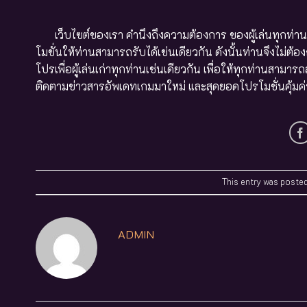
เว็บไซต์ของเรา คำนึงถึงความต้องการ ของผู้เล่นทุกท่านอย่า
โมชั่นให้ท่านสามารถรับได้เช่นเดียวกัน ดังนั้นท่านจึงไม่ต
โปรเพื่อผู้เล่นเก่าทุกท่านเช่นเดียวกัน เพื่อให้ทุกท่านสามาร
ติดตามข่าวสารอัพเดทเกมมาใหม่ และสุดยอดโปรโมชั่นคุ้มค่า
This entry was posted
ADMIN