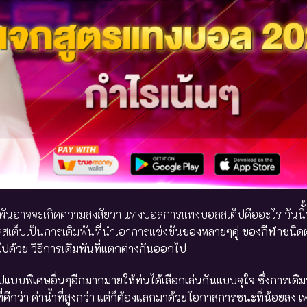
ดิมพันอาจจะเกิดความสงสัยว่า แทงบอลการแทงบอลสเต็ปคืออะไร วันนีั
เต็ปเป็นการเดิมพันที่นำเอาการแข่งขัน
ของหลายๆคู่ ของกีฬาชนิดต
ไปด้วย วิธีการเดิมพันที่แตกต่างกันออกไป
บพิเศษอื่นๆอีกมากมายให้ท่นได้เลือกเล่นกันแบบจุใจ ซึ่งการเดิ
ี่ดีกว่า ค่าน้ำที่สูงกว่า แต่ก็ต้องแลกมาด้วยโอกาสการชนะที่น้อยลง 