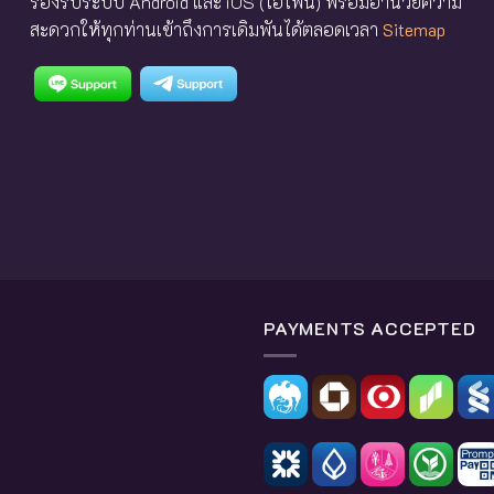
รองรับระบบ Android และ iOS (ไอโฟน) พร้อมอำนวยความ
สะดวกให้ทุกท่านเข้าถึงการเดิมพันได้ตลอดเวลา
Sitemap
PAYMENTS ACCEPTED