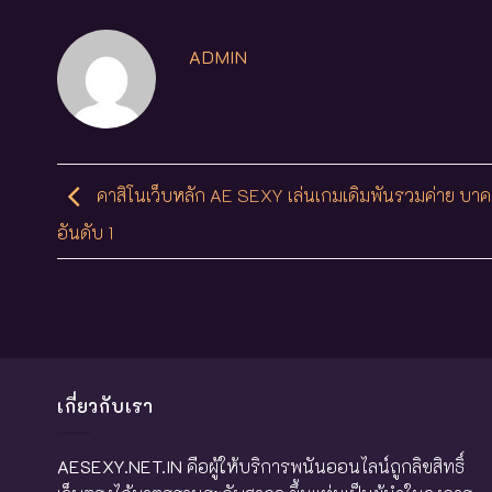
ADMIN
คาสิโนเว็บหลัก AE SEXY เล่นเกมเดิมพันรวมค่าย บาค
อันดับ 1
เกี่ยวกับเรา
AESEXY.NET.IN
คือผู้ให้บริการพนันออนไลน์ถูกลิขสิทธิ์