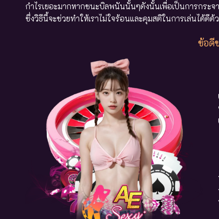
กำไรเยอะมากหากชนะบิลพนันนั้นๆดังนั้นเพื่อเป็นการกระจ
ซึ่งวิธีนี้จะช่วยทำให้เราไม่ใจร้อนและคุมสติในการเล่นได้ดีด้
ข้อด