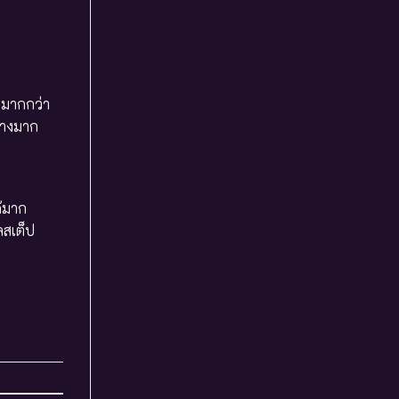
่มากกว่า
่างมาก
ด้มาก
ลสเต็ป