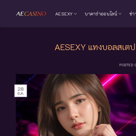
Skip
to
AESEXY
บาคาร่าออนไลน์
ข่
content
AESEXY แทงบอลสเตป 
POSTED
28
ธ.ค.