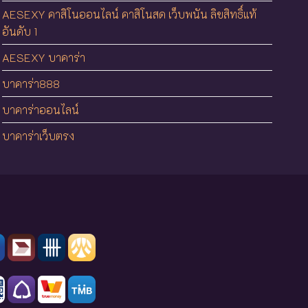
AESEXY คาสิโนออนไลน์ คาสิโนสด เว็บพนัน ลิขสิทธิ์แท้
อันดับ 1
AESEXY บาคาร่า
บาคาร่า888
บาคาร่าออนไลน์
บาคาร่าเว็บตรง