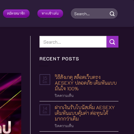
สมัครสมาชิก
ทางเข้าเล่น
RECENT POSTS
วิธีสังเกตุ สล็อตเว็บตรง
15
มิ.ย.
AESEXY ปลอดภัย เดิมพันแบบ
มั่นใจ 100%
บน
ปิดความเห็น
วิธี
สังเกตุ
ฝากเงินรับโบนัสเพิ่ม AESEXY
14
สล็อต
มิ.ย.
เดิมพันแบบคุ้มค่า ต่อทุนได้
เว็บ
มากกว่าเดิม
ตรง
บน
ปิดความเห็น
AESEXY
ฝาก
ปลอดภัย