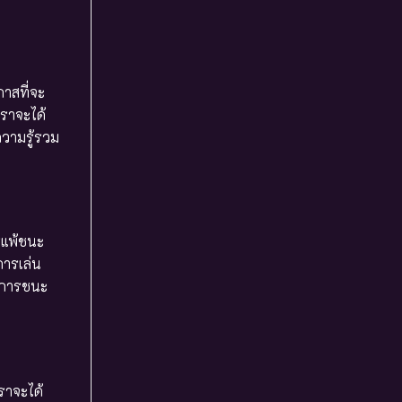
าสที่จะ
เราจะได้
ความรู้รวม
รแพ้ชนะ
การเล่น
าสการชนะ
ราจะได้