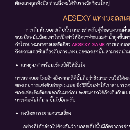
ต้องแทงถูกทั้งบิล ท่านถึงจะได้รับรางวัลก้อนใหญ่
AESEXY แทงบอลสเตป 
การเดิมพันบอลสเต็ปนั้น เหมาะสำหรับผู้ที่ชอบความตื่นเต้น
ชนะบิลพนันน้อยเท่าไหร่ยิ่งทำให้อัตราจ่ายและค่าน้ำสูงขึ้นต
กำไรอย่างมหาศาลเลยทีเดียว
AESEXY GAME
การแทงบอลสเ
ถึงความเคยชินเกี่ยวกับการแทงบอลของเรานั้น สามารถน
แทงสูง/ต่ำพร้อมเช็คสถิติให้มั่นใจ
การแทงบอลโดยอ้างอิงจากสถิตินั้นถือว่ายังสามารถใช้ได้ผล
ของเกมการแข่งขันล่าสุด 5แมช ซึ่งวิธีนี้จะทำให้เราสามาร
ของแต่ละทีมที่เคยเจอกันมาก่อน จะสามารถใช้อ้างอิงกับแมชท
การเดิมพันได้มากขึ้นไปอีกครับ
ลงน้อย กระจายความเสี่ยง
อย่างที่ได้กล่าวไปข้างต้นว่า บอลสเต็ปนั้นมีอัตราการจ่าย