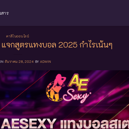
าวสาร
คาสิโนออนไลน์
แจกสูตรแทงบอล 2025 กำไรเน้นๆ
 ON
ธันวาคม 28, 2024
BY
ADMIN