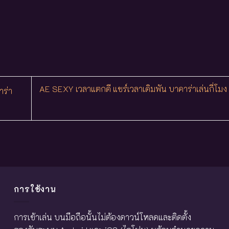
AE SEXY เวลาแตกดี แชร์เวลาเดิมพัน บาคาร่าเล่นกี่โมง
าร่า
การใช้งาน
การเข้าเล่น บนมือถือนั้นไม่ต้องดาวน์โหลดและติดตั้ง